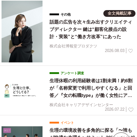
全文掲載記事
その他
話題の広告を次々生み出すクリエイティ
ブディレクター 鍵は“顧客化接点の設
計・実装”と“働き方改革”にあった
株式会社博報堂プロダクツ
2026.08.03
アンケート調査
生理休暇の利用経験者は1割未満！約6割
が「名称変更で利用しやすくなる」と回
答／『女の転職type』が働く女性にアン
ケート【第134回】
株式会社キャリアデザインセンター
2026.07.22
イベント
生理の環境改善を多角的に探る「〜誰も