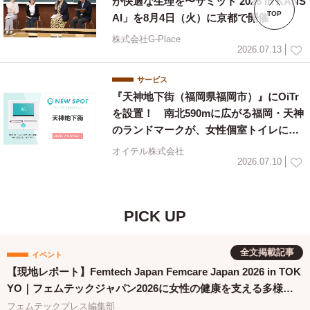
が快適な生理を〜サミット 2026 in KANS
TOP
AI」を8月4日（火）に京都で開催
株式会社G-Place
2026.07.13
サービス
『天神地下街（福岡県福岡市）』にOiTr
を設置！ 南北590mに広がる福岡・天神
のランドマークが、女性個室トイレに生
理用ナプキンを常備
オイテル株式会社
2026.07.10
PICK UP
全文掲載記事
イベント
【現地レポート】Femtech Japan Femcare Japan 2026 in TOK
YO｜フェムテックジャパン2026に女性の健康を支える多様な
取り組みが集結
フェムテックプレス編集部