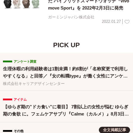
た ハイブリッドスマートウォッチ『vivo
move Sport』を 2022年2月3日に発売
ガーミンジャパン株式会社
2022.01.27
PICK UP
アンケート調査
生理休暇の利用経験者は1割未満！約6割が「名称変更で利用し
やすくなる」と回答／『女の転職type』が働く女性にアンケー
ト【第134回】
株式会社キャリアデザインセンター
アイテム
【ゆらぎ期の”ドカ食い”に着目】 7割以上の女性が悩む ゆらぎ
期の食欲 に。フェムケアサプリ『Calme（カルメ）』8月3日新
発売！
全文掲載記事
その他