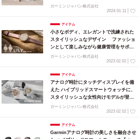
トウォッチが進化『Lily 2』シリーズ 1
ガーミンジャパン株式会社
月18日（木）に発売
2024.01.11
アイテム
小さなボディ、エレガントで洗練された
スタイリッシュなデザイン ファッショ
ンとして楽しみながら健康管理をサポー
トする 女性のためのスマートウォッチ
ガーミンジャパン株式会社
『Lily Classic』『Lily Sport』に新色登
2023.02.02
場 2月9日(木)に発売
アイテム
アナログ時計にタッチディスプレイを備
えた ハイブリッドスマートウォッチに、
スタイリッシュな女性向けモデルが登
場 Garmin『vivomove Trend』を2月9
ガーミンジャパン株式会社
日(木)に発売
2023.02.02
アイテム
Garminアナログ時計の美しさを融合させ