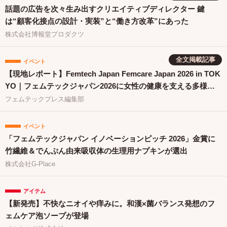
話題の広告を次々生み出すクリエイティブディレクター 鍵
は“顧客化接点の設計・実装”と“働き方改革”にあった
株式会社博報堂プロダクツ
全文掲載記事
イベント
【現地レポート】Femtech Japan Femcare Japan 2026 in TOK
YO｜フェムテックジャパン2026に女性の健康を支える多様な
取り組みが集結
フェムテックプレス編集部
イベント
「フェムテックジャパン イノベーションピッチ 2026」金賞に
竹繊維＆でんぷん由来吸収体の生理用ナプキンが選出
株式会社G-Place
アイテム
【新発売】不快なニオイや痒みに。和漢×菌バランス発想のフ
ェムケア泡ソープが登場