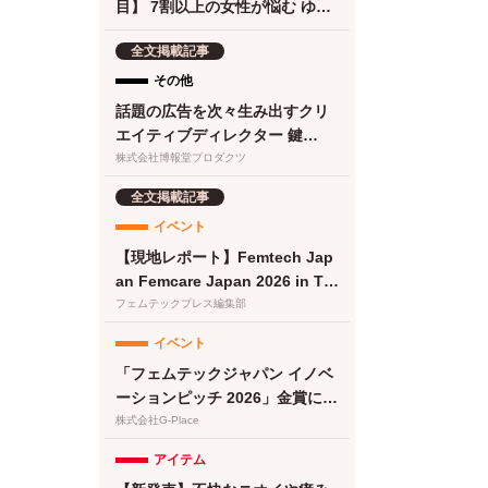
目】 7割以上の女性が悩む ゆら
ぎ期の食欲 に。フェムケアサプ
全文掲載記事
リ『Calme（カルメ）』8月3日
新発売！
その他
話題の広告を次々生み出すクリ
エイティブディレクター 鍵
は“顧客化接点の設計・実
株式会社博報堂プロダクツ
装”と“働き方改革”にあった
全文掲載記事
イベント
【現地レポート】Femtech Jap
an Femcare Japan 2026 in TO
KYO｜フェムテックジャパン20
フェムテックプレス編集部
26に女性の健康を支える多様な
イベント
取り組みが集結
「フェムテックジャパン イノベ
ーションピッチ 2026」金賞に竹
繊維＆でんぷん由来吸収体の生
株式会社G-Place
理用ナプキンが選出
アイテム