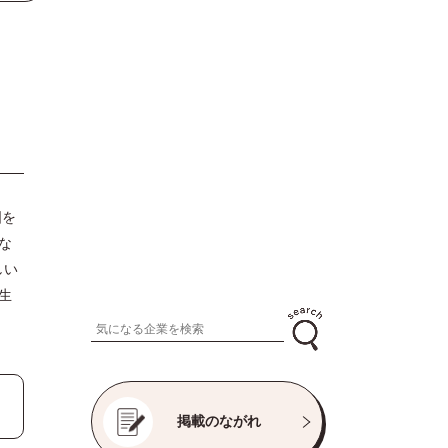
国を
な
しい
生
掲載のながれ