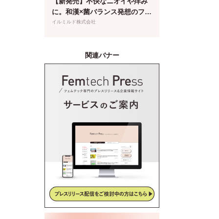
【新発売】不快なニオイや痒み
に。和漢×菌バランス発想のフェ
ムケア泡ソープが登場
イルミルド株式会社
関連バナー