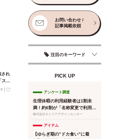
お問い合わせ /
記事掲載依頼
注目のキーワード
催され
PICK UP
「スリ
24
アンケート調査
生理休暇の利用経験者は1割未
満！約6割が「名称変更で利用し
やすくなる」と回答／『女の転
株式会社キャリアデザインセンター
職type』が働く女性にアンケー
アイテム
ト【第134回】
【ゆらぎ期の”ドカ食い”に着