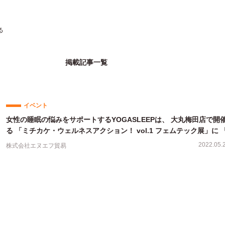
る
掲載記事一覧
イベント
女性の睡眠の悩みをサポートするYOGASLEEPは、 大丸梅田店で開
る 「ミチカケ・ウェルネスアクション！ vol.1 フェムテック展」に 
ープ・ミー」を出展
2022.05.
株式会社エヌエフ貿易