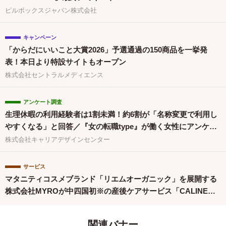
ピルボックスジャパン株式会社
キャンペーン
「からだにいいこと大賞2026」予選通過の150商品を一挙発
表！本日より特設サイトもオープン
株式会社セントラルメディエンス
アンケート調査
生理休暇の利用経験者は1割未満！約6割が「名称変更で利用し
やすくなる」と回答／『女の転職type』が働く女性にアンケー
ト【第134回】
株式会社キャリアデザインセンター
サービス
マタニティコスメブランド「リエムオーガニック」を展開する
株式会社MYROが中四国初※の産後ケアサービス「CALINE」
と連携
関連バナー