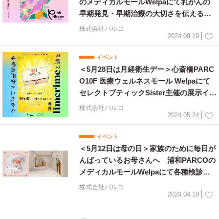
のメディカルモールWelpaにて乳がんの
早期発見・早期治療の大切さを伝える
『ピンクリボンキャンペーン』開催！
株式会社パルコ
2024.09.19
イベント
＜5月28日は月経衛生デー＞心斎橋PARC
O10F 医療ウェルネスモール Welpaにて
セレクトブティックSister主催の展示イベ
ント『limerimeと辿る生理の歴史と”これ
株式会社パルコ
から“』開催！
2024.05.24
イベント
＜5月12日は母の日＞家族のために毎日が
んばっているお母さんへ 浦和PARCOの
メディカルモールWelpaにて各種検診・
健康診断受診を支援する「ウェルネス キ
株式会社パルコ
ャンペーン」開催！
2024.04.19