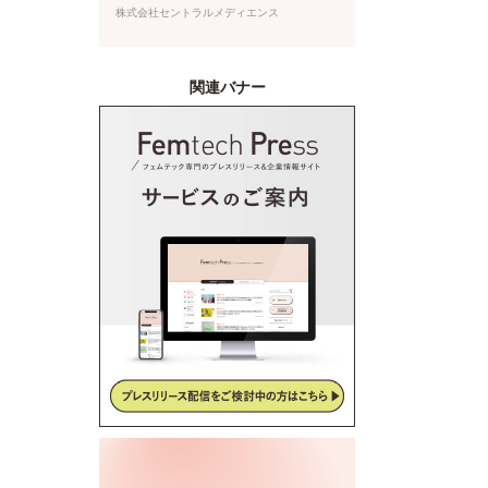
表！本日より特設サイトもオー
株式会社セントラルメディエンス
プン
関連バナー