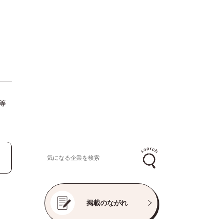
等
掲載のながれ