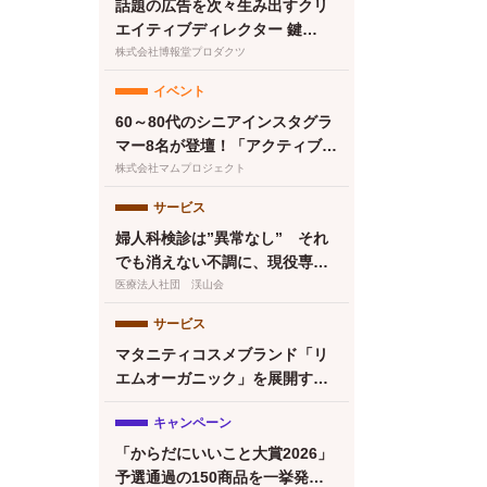
話題の広告を次々生み出すクリ
エイティブディレクター 鍵
は“顧客化接点の設計・実
株式会社博報堂プロダクツ
装”と“働き方改革”にあった
イベント
60～80代のシニアインスタグラ
マー8名が登壇！「アクティブシ
ニアのインフルエンサーフェ
株式会社マムプロジェクト
ス〜書籍『人生後半バズってま
サービス
す！』出版祝〜」を開催
婦人科検診は”異常なし” それ
でも消えない不調に、現役専門
医が提案する第三の選択肢
医療法人社団 渓山会
サービス
マタニティコスメブランド「リ
エムオーガニック」を展開する
株式会社MYROが中四国初※の
キャンペーン
産後ケアサービス「CALINE」
と連携
「からだにいいこと大賞2026」
予選通過の150商品を一挙発