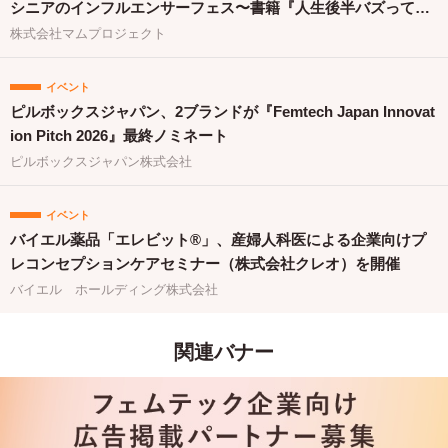
シニアのインフルエンサーフェス〜書籍『人生後半バズってま
す！』出版祝〜」を開催
株式会社マムプロジェクト
イベント
ピルボックスジャパン、2ブランドが『Femtech Japan Innovat
ion Pitch 2026』最終ノミネート
ピルボックスジャパン株式会社
イベント
バイエル薬品「エレビット®」、産婦人科医による企業向けプ
レコンセプションケアセミナー（株式会社クレオ）を開催
バイエル ホールディング株式会社
関連バナー