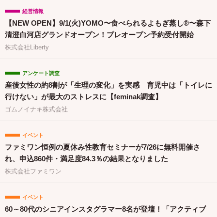
経営情報
【NEW OPEN】9/1(火)YOMO〜食べられるよもぎ蒸し®〜森下
清澄白河店グランドオープン！プレオープン予約受付開始
株式会社Liberty
アンケート調査
産後女性の約8割が「生理の変化」を実感 育児中は「トイレに
行けない」が最大のストレスに【feminak調査】
ゴムノイナキ株式会社
イベント
ファミワン恒例の夏休み性教育セミナーが7/26に無料開催さ
れ、申込860件・満足度84.3％の結果となりました
株式会社ファミワン
イベント
60～80代のシニアインスタグラマー8名が登壇！「アクティブ