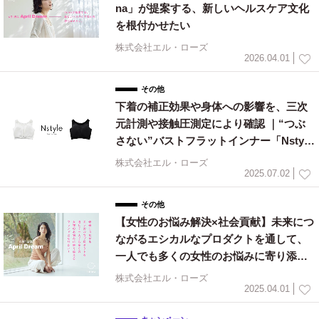
na」が提案する、新しいヘルスケア文化
を根付かせたい
株式会社エル・ローズ
2026.04.01
その他
下着の補正効果や身体への影響を、三次
元計測や接触圧測定により確認 ｜“つぶ
さない”バストフラットインナー「Nstyl
e」
株式会社エル・ローズ
2025.07.02
その他
【女性のお悩み解決×社会貢献】未来につ
ながるエシカルなプロダクトを通して、
一人でも多くの女性のお悩みに寄り添え
るブランドに！
株式会社エル・ローズ
2025.04.01