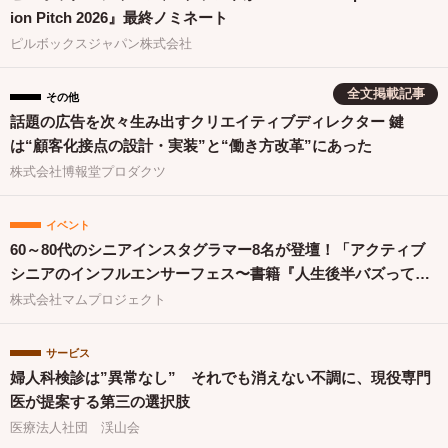
ion Pitch 2026』最終ノミネート
ピルボックスジャパン株式会社
全文掲載記事
その他
話題の広告を次々生み出すクリエイティブディレクター 鍵
は“顧客化接点の設計・実装”と“働き方改革”にあった
株式会社博報堂プロダクツ
イベント
60～80代のシニアインスタグラマー8名が登壇！「アクティブ
シニアのインフルエンサーフェス〜書籍『人生後半バズってま
す！』出版祝〜」を開催
株式会社マムプロジェクト
サービス
婦人科検診は”異常なし” それでも消えない不調に、現役専門
医が提案する第三の選択肢
医療法人社団 渓山会