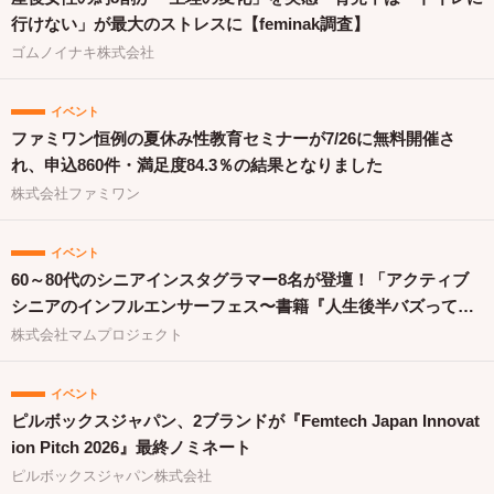
行けない」が最大のストレスに【feminak調査】
ゴムノイナキ株式会社
イベント
ファミワン恒例の夏休み性教育セミナーが7/26に無料開催さ
れ、申込860件・満足度84.3％の結果となりました
株式会社ファミワン
イベント
60～80代のシニアインスタグラマー8名が登壇！「アクティブ
シニアのインフルエンサーフェス〜書籍『人生後半バズってま
す！』出版祝〜」を開催
株式会社マムプロジェクト
イベント
ピルボックスジャパン、2ブランドが『Femtech Japan Innovat
ion Pitch 2026』最終ノミネート
ピルボックスジャパン株式会社