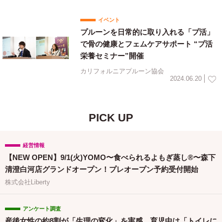
イベント
プルーンを日常的に取り入れる「プ活」
で骨の健康とフェムケアサポート “プ活
栄養セミナー”開催
カリフォルニアプルーン協会
2024.06.20
PICK UP
経営情報
【NEW OPEN】9/1(火)YOMO〜食べられるよもぎ蒸し®〜森下
清澄白河店グランドオープン！プレオープン予約受付開始
株式会社Liberty
アンケート調査
産後女性の約8割が「生理の変化」を実感 育児中は「トイレに