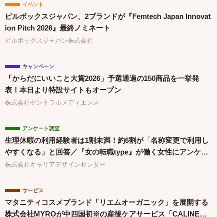
イベント
ピルボックスジャパン、2ブランドが『Femtech Japan Innovat
ion Pitch 2026』最終ノミネート
ピルボックスジャパン株式会社
キャンペーン
「からだにいいこと大賞2026」予選通過の150商品を一挙発
表！本日より特設サイトもオープン
株式会社セントラルメディエンス
アンケート調査
生理休暇の利用経験者は1割未満！約6割が「名称変更で利用し
やすくなる」と回答／『女の転職type』が働く女性にアンケー
ト【第134回】
株式会社キャリアデザインセンター
サービス
マタニティコスメブランド「リエムオーガニック」を展開する
株式会社MYROが中四国初※の産後ケアサービス「CALINE」