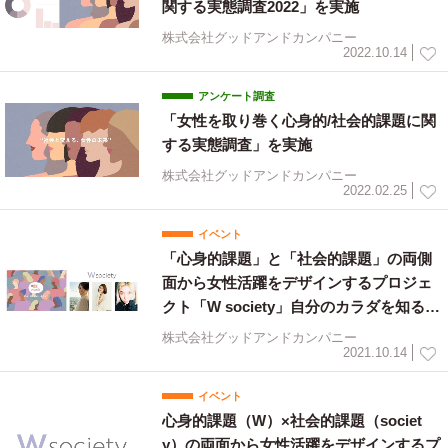
関する実態調査2022」を実施
株式会社グッドアンドカンパニー
2022.10.14
アンケート調査
「女性を取り巻く心身的/社会的課題に関
する実態調査」を実施
株式会社グッドアンドカンパニー
2022.02.25
イベント
「心身的課題」と「社会的課題」の両側
面から女性活躍をデザインするプロジェ
クト「W society」自分のカラダを知るき
っかけづくりを啓発し、女性と社会に“気
株式会社グッドアンドカンパニー
づき”を与える「egg week」開催決定
2021.10.14
イベント
心身的課題（W）×社会的課題（societ
y）の両面から女性活躍をデザインするプ