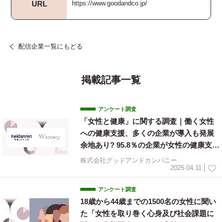
URL
https://www.goodandco.jp/
配信企業一覧にもどる
掲載記事一覧
アンケート調査
「⼥性と健康」に関する調査｜働く⼥性
への健康⽀援、多くの企業が導⼊も発展
余地あり? 95.8％の企業が⼥性の健康⽀援
を実施も、「進歩的」と評価したのは“2
株式会社グッドアンドカンパニー
5％”に留まる
2025.04.11
アンケート調査
18歳から44歳までの1500名の女性に聞い
た「女性を取り巻く心身及び社会課題に