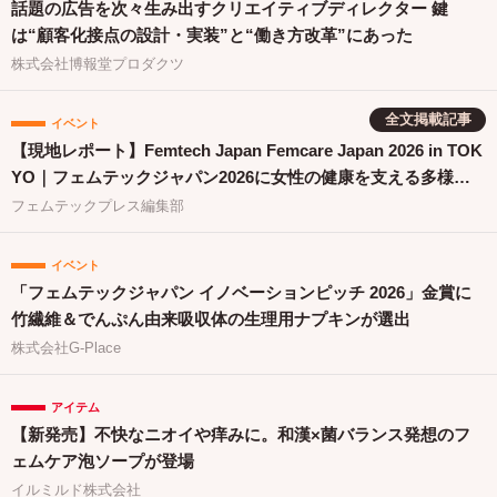
話題の広告を次々生み出すクリエイティブディレクター 鍵
は“顧客化接点の設計・実装”と“働き方改革”にあった
株式会社博報堂プロダクツ
全文掲載記事
イベント
【現地レポート】Femtech Japan Femcare Japan 2026 in TOK
YO｜フェムテックジャパン2026に女性の健康を支える多様な
取り組みが集結
フェムテックプレス編集部
イベント
「フェムテックジャパン イノベーションピッチ 2026」金賞に
竹繊維＆でんぷん由来吸収体の生理用ナプキンが選出
株式会社G-Place
アイテム
【新発売】不快なニオイや痒みに。和漢×菌バランス発想のフ
ェムケア泡ソープが登場
イルミルド株式会社