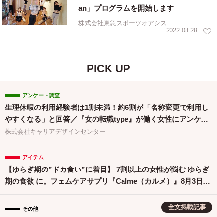
an」プログラムを開始します
株式会社東急スポーツオアシス
2022.08.29
PICK UP
アンケート調査
生理休暇の利用経験者は1割未満！約6割が「名称変更で利用し
やすくなる」と回答／『女の転職type』が働く女性にアンケー
ト【第134回】
株式会社キャリアデザインセンター
アイテム
【ゆらぎ期の”ドカ食い”に着目】 7割以上の女性が悩む ゆらぎ
期の食欲 に。フェムケアサプリ『Calme（カルメ）』8月3日新
発売！
全文掲載記事
その他