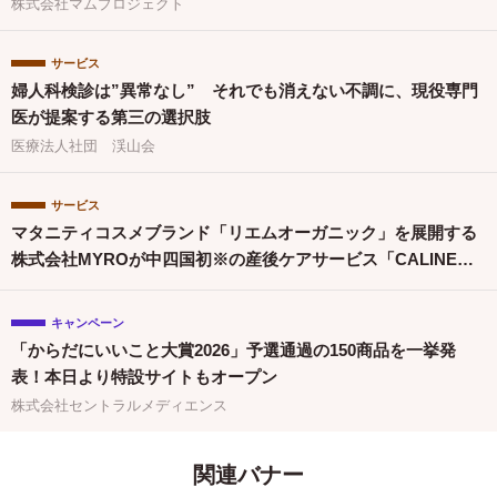
す！』出版祝〜」を開催
株式会社マムプロジェクト
サービス
婦人科検診は”異常なし” それでも消えない不調に、現役専門
医が提案する第三の選択肢
医療法人社団 渓山会
サービス
マタニティコスメブランド「リエムオーガニック」を展開する
株式会社MYROが中四国初※の産後ケアサービス「CALINE」
と連携
キャンペーン
「からだにいいこと大賞2026」予選通過の150商品を一挙発
表！本日より特設サイトもオープン
株式会社セントラルメディエンス
関連バナー