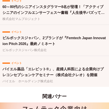
イベント
60～80代のシニアインスタグラマー8名が登壇！「アクティブ
シニアのインフルエンサーフェス〜書籍『人生後半バズってま
す！』出版祝〜」を開催
株式会社マムプロジェクト
イベント
ピルボックスジャパン、2ブランドが『Femtech Japan Innovat
ion Pitch 2026』最終ノミネート
ピルボックスジャパン株式会社
イベント
バイエル薬品「エレビット®」、産婦人科医による企業向けプ
レコンセプションケアセミナー（株式会社クレオ）を開催
バイエル ホールディング株式会社
関連バナー