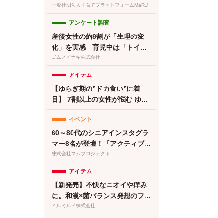
募集中です
一般社団法人子育てプラットフォームMaRU
アンケート調査
産後女性の約8割が「生理の変
化」を実感 育児中は「トイレ
に行けない」が最大のストレス
ゴムノイナキ株式会社
に【feminak調査】
アイテム
【ゆらぎ期の”ドカ食い”に着
目】 7割以上の女性が悩む ゆら
ぎ期の食欲 に。フェムケアサプ
イベント
リ『Calme（カルメ）』8月3日
新発売！
60～80代のシニアインスタグラ
マー8名が登壇！「アクティブシ
ニアのインフルエンサーフェ
株式会社マムプロジェクト
ス〜書籍『人生後半バズってま
アイテム
す！』出版祝〜」を開催
【新発売】不快なニオイや痒み
に。和漢×菌バランス発想のフェ
ムケア泡ソープが登場
イルミルド株式会社