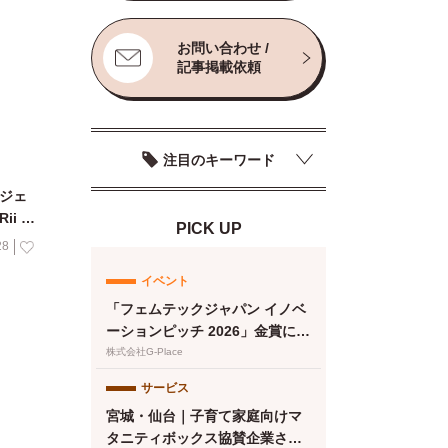
お問い合わせ /
記事掲載依頼
注目のキーワード
ロジェ
i ピ
PICK UP
28
イベント
「フェムテックジャパン イノベ
ーションピッチ 2026」金賞に竹
繊維＆でんぷん由来吸収体の生
株式会社G-Place
理用ナプキンが選出
サービス
宮城・仙台｜子育て家庭向けマ
タニティボックス協賛企業さま