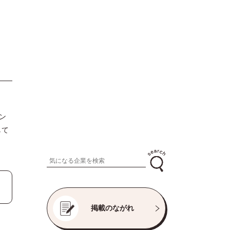
ン
して
掲載のながれ