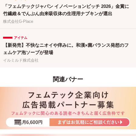
「フェムテックジャパン イノベーションピッチ 2026」金賞に
竹繊維＆でんぷん由来吸収体の生理用ナプキンが選出
株式会社G-Place
アイテム
【新発売】不快なニオイや痒みに。和漢×菌バランス発想のフ
ェムケア泡ソープが登場
イルミルド株式会社
関連バナー