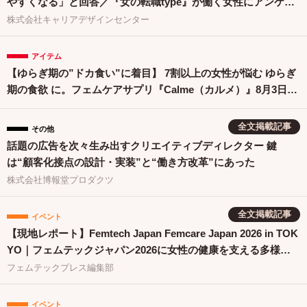
やすくなる」と回答／『女の転職type』が働く女性にアンケー
ト【第134回】
株式会社キャリアデザインセンター
アイテム
【ゆらぎ期の”ドカ食い”に着目】 7割以上の女性が悩む ゆらぎ
期の食欲 に。フェムケアサプリ『Calme（カルメ）』8月3日新
発売！
全文掲載記事
その他
話題の広告を次々生み出すクリエイティブディレクター 鍵
は“顧客化接点の設計・実装”と“働き方改革”にあった
株式会社博報堂プロダクツ
全文掲載記事
イベント
【現地レポート】Femtech Japan Femcare Japan 2026 in TOK
YO｜フェムテックジャパン2026に女性の健康を支える多様な
取り組みが集結
フェムテックプレス編集部
イベント