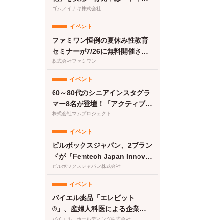
に行けない」が最大のストレス
ゴムノイナキ株式会社
に【feminak調査】
イベント
ファミワン恒例の夏休み性教育
セミナーが7/26に無料開催さ
れ、申込860件・満足度84.3％
株式会社ファミワン
の結果となりました
イベント
60～80代のシニアインスタグラ
マー8名が登壇！「アクティブシ
ニアのインフルエンサーフェ
株式会社マムプロジェクト
ス〜書籍『人生後半バズってま
イベント
す！』出版祝〜」を開催
ピルボックスジャパン、2ブラン
ドが『Femtech Japan Innovat
ion Pitch 2026』最終ノミネー
ピルボックスジャパン株式会社
ト
イベント
バイエル薬品「エレビット
®」、産婦人科医による企業向
けプレコンセプションケアセミ
バイエル ホールディング株式会社