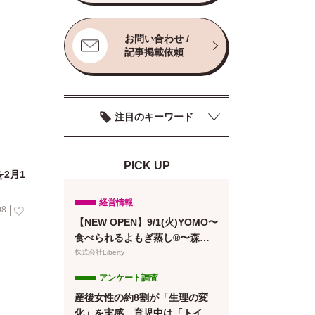
お問い合わせ /
記事掲載依頼
注目のキーワード
PICK UP
2月1
経営情報
08
【NEW OPEN】9/1(火)YOMO〜
食べられるよもぎ蒸し®〜森下
清澄白河店グランドオープン！
株式会社Liberty
プレオープン予約受付開始
アンケート調査
産後女性の約8割が「生理の変
化」を実感 育児中は「トイレ