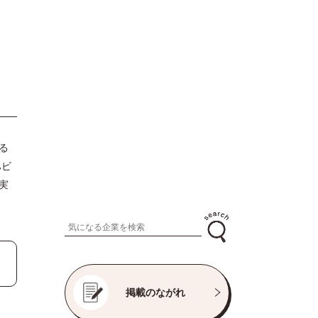
る
ハビ
実
掲載のながれ