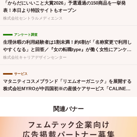
「からだにいいこと大賞2026」予選通過の150商品を一挙発
表！本日より特設サイトもオープン
株式会社セントラルメディエンス
アンケート調査
生理休暇の利用経験者は1割未満！約6割が「名称変更で利用し
やすくなる」と回答／『女の転職type』が働く女性にアンケー
ト【第134回】
株式会社キャリアデザインセンター
サービス
マタニティコスメブランド「リエムオーガニック」を展開する
株式会社MYROが中四国初※の産後ケアサービス「CALINE」
と連携
関連バナー