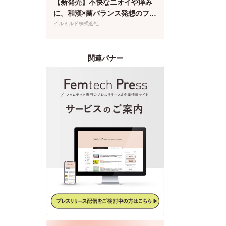
【新発売】不快なニオイや痒み
に。和漢×菌バランス発想のフェ
ムケア泡ソープが登場
イルミルド株式会社
関連バナー