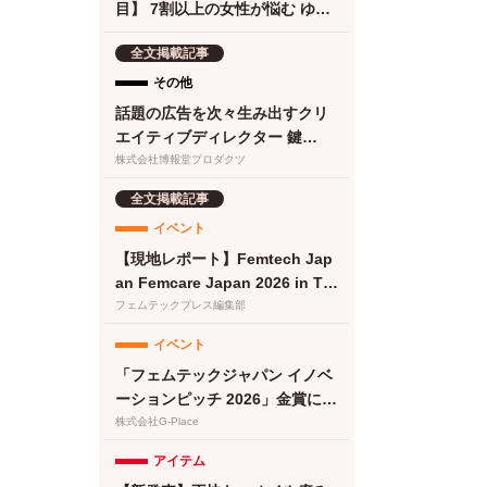
目】 7割以上の女性が悩む ゆら
ぎ期の食欲 に。フェムケアサプ
全文掲載記事
リ『Calme（カルメ）』8月3日
新発売！
その他
話題の広告を次々生み出すクリ
エイティブディレクター 鍵
は“顧客化接点の設計・実
株式会社博報堂プロダクツ
装”と“働き方改革”にあった
全文掲載記事
イベント
【現地レポート】Femtech Jap
an Femcare Japan 2026 in TO
KYO｜フェムテックジャパン20
フェムテックプレス編集部
26に女性の健康を支える多様な
イベント
取り組みが集結
「フェムテックジャパン イノベ
ーションピッチ 2026」金賞に竹
繊維＆でんぷん由来吸収体の生
株式会社G-Place
理用ナプキンが選出
アイテム