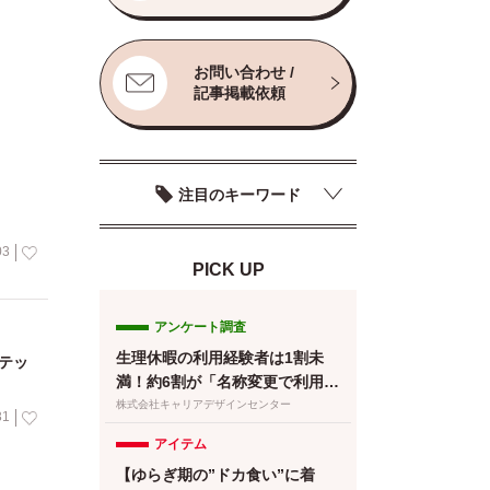
お問い合わせ /
記事掲載依頼
注目のキーワード
03
PICK UP
アンケート調査
生理休暇の利用経験者は1割未
テッ
満！約6割が「名称変更で利用し
やすくなる」と回答／『女の転
株式会社キャリアデザインセンター
31
職type』が働く女性にアンケー
アイテム
ト【第134回】
【ゆらぎ期の”ドカ食い”に着