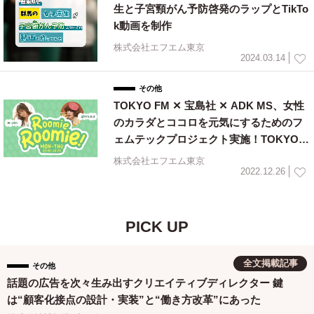
生と子宮頸がん予防啓発のラップとTikTo
k動画を制作
株式会社エフエム東京
2024.03.14
その他
TOKYO FM ✕ 宝島社 ✕ ADK MS、女性
のカラダとココロを元気にするためのフ
ェムテックプロジェクト実施！TOKYO F
M「Roomie Roomie!」
株式会社エフエム東京
2022.12.26
PICK UP
全文掲載記事
その他
話題の広告を次々生み出すクリエイティブディレクター 鍵
は“顧客化接点の設計・実装”と“働き方改革”にあった