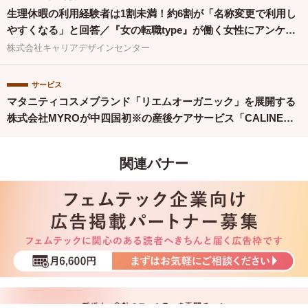
生理休暇の利用経験者は1割未満！約6割が「名称変更で利用し
やすくなる」と回答／『女の転職type』が働く女性にアンケー
ト【第134回】
株式会社キャリアデザインセンター
サービス
マタニティコスメブランド「リエムオーガニック」を展開する
株式会社MYROが中四国初※の産後ケアサービス「CALINE」
と連携
関連バナー