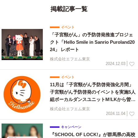
掲載記事一覧
イベント
「子宮頸がん」の予防啓発推進プロジェ
クト「Hello Smile in Sanrio Puroland20
24」 レポート
株式会社エフエム東京
2024.12.03
イベント
11月は「子宮頸がん予防啓発強化月間」
子宮頸がん予防啓発のイベントを実施5人
組ボーカルダンスユニットM!LKから曽野
舜太も登場！『Hellosmile in Sanrio Pur
株式会社エフエム東京
oland 2024』
2024.11.04
キャンペーン
『SCHOOL OF LOCK!』が群馬県の高校