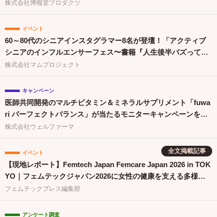
株式会社博報堂プロダクツ
イベント
60～80代のシニアインスタグラマー8名が登壇！「アクティブ
シニアのインフルエンサーフェス〜書籍『人生後半バズってま
す！』出版祝〜」を開催
株式会社マムプロジェクト
キャンペーン
医師共同開発のマルチビタミン＆ミネラルサプリメント「fuwa
ri パーフェクトバランス」が当たるモニターキャンペーンを開
催
株式会社ウェルファーマ
全文掲載記事
イベント
【現地レポート】Femtech Japan Femcare Japan 2026 in TOK
YO｜フェムテックジャパン2026に女性の健康を支える多様な
取り組みが集結
フェムテックプレス編集部
アンケート調査