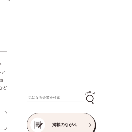
で
ンと
ョ
eなど
掲載のながれ