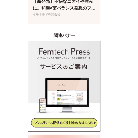
【新発売】不快なニオイや痒み
に。和漢×菌バランス発想のフェ
ムケア泡ソープが登場
イルミルド株式会社
関連バナー