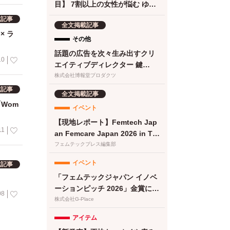
目】 7割以上の女性が悩む ゆら
ぎ期の食欲 に。フェムケアサプ
載記事
全文掲載記事
リ『Calme（カルメ）』8月3日
× ラ
新発売！
その他
話題の広告を次々生み出すクリ
10
エイティブディレクター 鍵
は“顧客化接点の設計・実
株式会社博報堂プロダクツ
装”と“働き方改革”にあった
載記事
全文掲載記事
Wom
イベント
【現地レポート】Femtech Jap
11
an Femcare Japan 2026 in TO
KYO｜フェムテックジャパン20
フェムテックプレス編集部
26に女性の健康を支える多様な
イベント
載記事
取り組みが集結
「フェムテックジャパン イノベ
ーションピッチ 2026」金賞に竹
08
繊維＆でんぷん由来吸収体の生
株式会社G-Place
理用ナプキンが選出
アイテム