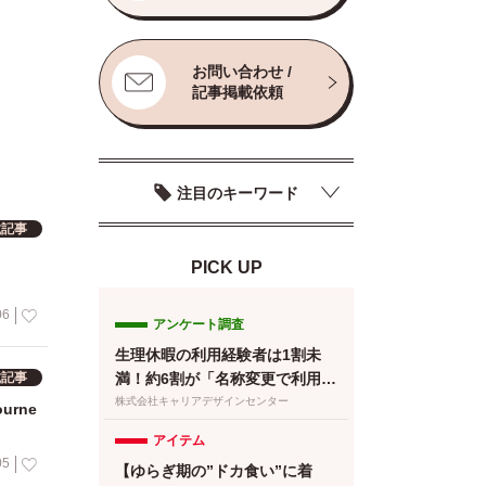
お問い合わせ /
記事掲載依頼
注目のキーワード
載記事
PICK UP
06
アンケート調査
生理休暇の利用経験者は1割未
載記事
満！約6割が「名称変更で利用し
やすくなる」と回答／『女の転
株式会社キャリアデザインセンター
urne
職type』が働く女性にアンケー
アイテム
ト【第134回】
05
【ゆらぎ期の”ドカ食い”に着