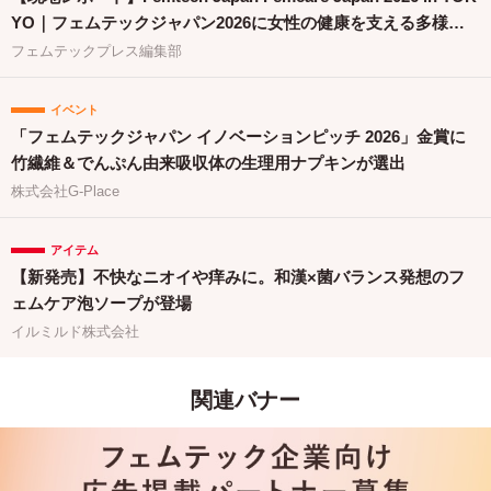
YO｜フェムテックジャパン2026に女性の健康を支える多様な
取り組みが集結
フェムテックプレス編集部
イベント
「フェムテックジャパン イノベーションピッチ 2026」金賞に
竹繊維＆でんぷん由来吸収体の生理用ナプキンが選出
株式会社G-Place
アイテム
【新発売】不快なニオイや痒みに。和漢×菌バランス発想のフ
ェムケア泡ソープが登場
イルミルド株式会社
関連バナー