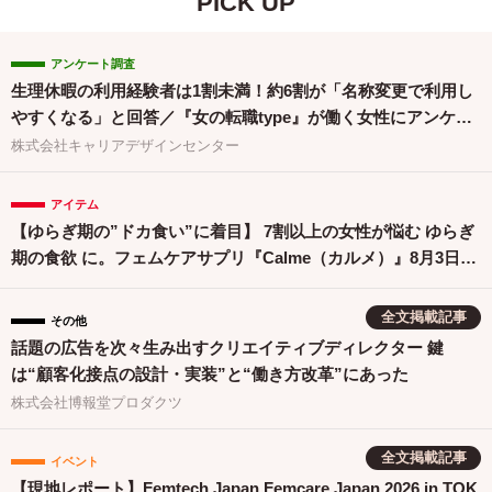
PICK UP
アンケート調査
生理休暇の利用経験者は1割未満！約6割が「名称変更で利用し
やすくなる」と回答／『女の転職type』が働く女性にアンケー
ト【第134回】
株式会社キャリアデザインセンター
アイテム
【ゆらぎ期の”ドカ食い”に着目】 7割以上の女性が悩む ゆらぎ
期の食欲 に。フェムケアサプリ『Calme（カルメ）』8月3日新
発売！
全文掲載記事
その他
話題の広告を次々生み出すクリエイティブディレクター 鍵
は“顧客化接点の設計・実装”と“働き方改革”にあった
株式会社博報堂プロダクツ
全文掲載記事
イベント
【現地レポート】Femtech Japan Femcare Japan 2026 in TOK