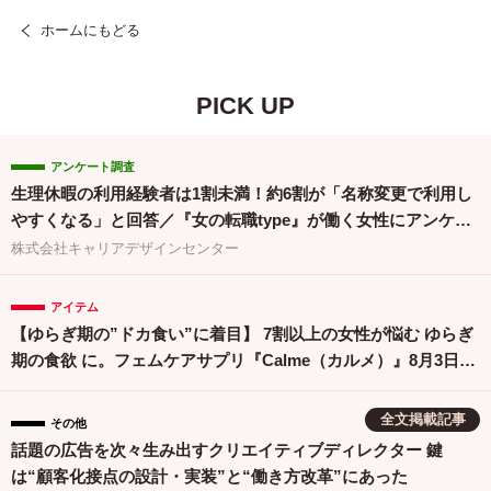
ホームにもどる
PICK UP
アンケート調査
生理休暇の利用経験者は1割未満！約6割が「名称変更で利用し
やすくなる」と回答／『女の転職type』が働く女性にアンケー
ト【第134回】
株式会社キャリアデザインセンター
アイテム
【ゆらぎ期の”ドカ食い”に着目】 7割以上の女性が悩む ゆらぎ
期の食欲 に。フェムケアサプリ『Calme（カルメ）』8月3日新
発売！
全文掲載記事
その他
話題の広告を次々生み出すクリエイティブディレクター 鍵
は“顧客化接点の設計・実装”と“働き方改革”にあった