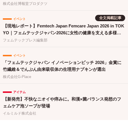
株式会社博報堂プロダクツ
全文掲載記事
イベント
【現地レポート】Femtech Japan Femcare Japan 2026 in TOK
YO｜フェムテックジャパン2026に女性の健康を支える多様な
取り組みが集結
フェムテックプレス編集部
イベント
「フェムテックジャパン イノベーションピッチ 2026」金賞に
竹繊維＆でんぷん由来吸収体の生理用ナプキンが選出
株式会社G-Place
アイテム
【新発売】不快なニオイや痒みに。和漢×菌バランス発想のフ
ェムケア泡ソープが登場
イルミルド株式会社