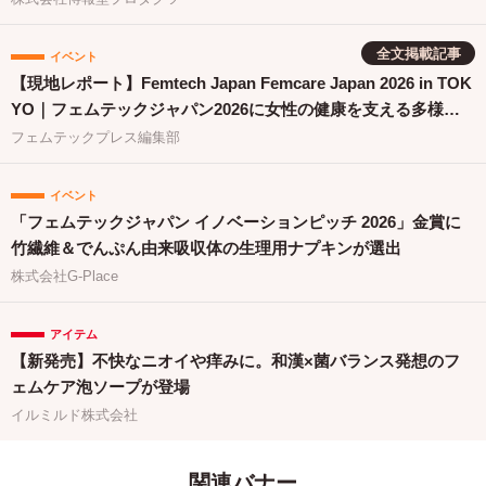
全文掲載記事
イベント
【現地レポート】Femtech Japan Femcare Japan 2026 in TOK
YO｜フェムテックジャパン2026に女性の健康を支える多様な
取り組みが集結
フェムテックプレス編集部
イベント
「フェムテックジャパン イノベーションピッチ 2026」金賞に
竹繊維＆でんぷん由来吸収体の生理用ナプキンが選出
株式会社G-Place
アイテム
【新発売】不快なニオイや痒みに。和漢×菌バランス発想のフ
ェムケア泡ソープが登場
イルミルド株式会社
関連バナー