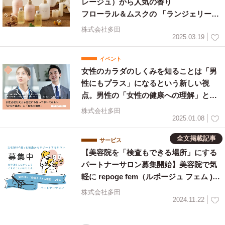
レージュ）から人気の香り
フローラル＆ムスクの 「ランジェリーウ
ォッシュ」EC限定発売*²
株式会社多田
2025.03.19
イベント
女性のカラダのしくみを知ることは「男
性にもプラス」になるという新しい視
点。男性の「女性の健康への理解」と
「男性更年期」に対する協同での啓蒙活
株式会社多田
動。
2025.01.08
全文掲載記事
サービス
【美容院を「検査もできる場所」にする
パートナーサロン募集開始】美容院で気
軽に repoge fem（ルポージュ フェム )
『毛髪から知る』検査キットシリーズに
株式会社多田
よるホルモン検査を実施
2024.11.22