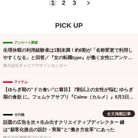
1
2
3
＞
PICK UP
アンケート調査
生理休暇の利用経験者は1割未満！約6割が「名称変更で利用し
やすくなる」と回答／『女の転職type』が働く女性にアンケー
ト【第134回】
株式会社キャリアデザインセンター
アイテム
【ゆらぎ期の”ドカ食い”に着目】 7割以上の女性が悩む ゆらぎ
期の食欲 に。フェムケアサプリ『Calme（カルメ）』8月3日新
発売！
全文掲載記事
その他
話題の広告を次々生み出すクリエイティブディレクター 鍵
は“顧客化接点の設計・実装”と“働き方改革”にあった
株式会社博報堂プロダクツ