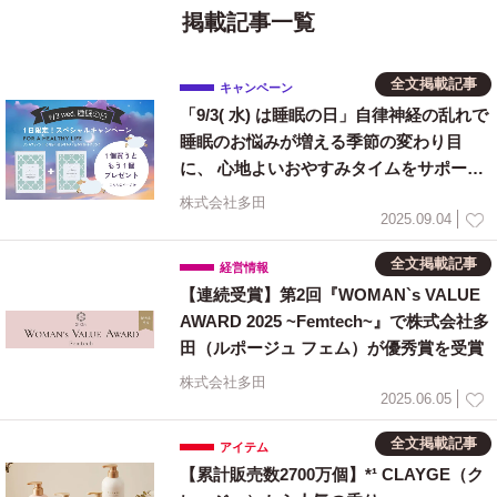
掲載記事一覧
全文掲載記事
キャンペーン
「9/3( 水) は睡眠の日」自律神経の乱れで
睡眠のお悩みが増える季節の変わり目
に、 心地よいおやすみタイムをサポート
する『FOR A HEALTHY LIFE』1 日限定
株式会社多田
キャンペーン
2025.09.04
全文掲載記事
経営情報
【連続受賞】第2回『WOMAN`s VALUE
AWARD 2025 ~Femtech~』で株式会社多
田（ルポージュ フェム）が優秀賞を受賞
株式会社多田
2025.06.05
全文掲載記事
アイテム
【累計販売数2700万個】*¹ CLAYGE（ク