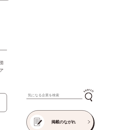
団
ア
掲載のながれ