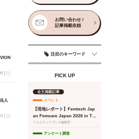
お問い合わせ /
記事掲載依頼
注目のキーワード
ION
08
PICK UP
全文掲載記事
法人
イベント
【現地レポート】Femtech Jap
an Femcare Japan 2026 in TO
03
KYO｜フェムテックジャパン20
フェムテックプレス編集部
26に女性の健康を支える多様な
アンケート調査
取り組みが集結