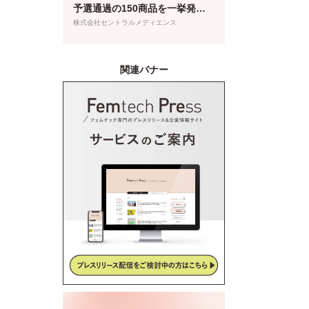
予選通過の150商品を一挙発
表！本日より特設サイトもオー
株式会社セントラルメディエンス
プン
関連バナー