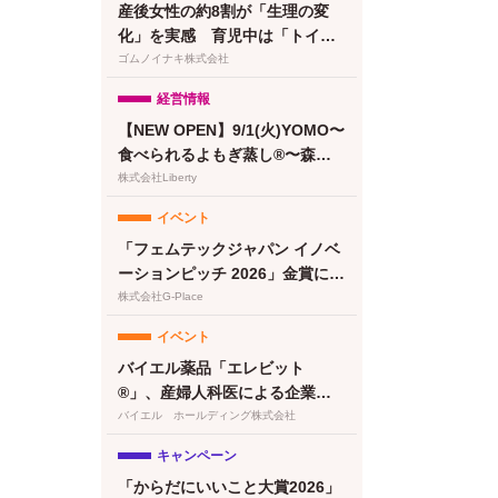
産後女性の約8割が「生理の変
化」を実感 育児中は「トイレ
に行けない」が最大のストレス
ゴムノイナキ株式会社
に【feminak調査】
経営情報
【NEW OPEN】9/1(火)YOMO〜
食べられるよもぎ蒸し®〜森下
清澄白河店グランドオープン！
株式会社Liberty
プレオープン予約受付開始
イベント
「フェムテックジャパン イノベ
ーションピッチ 2026」金賞に竹
繊維＆でんぷん由来吸収体の生
株式会社G-Place
理用ナプキンが選出
イベント
バイエル薬品「エレビット
®」、産婦人科医による企業向
けプレコンセプションケアセミ
バイエル ホールディング株式会社
ナー（株式会社クレオ）を開催
キャンペーン
「からだにいいこと大賞2026」