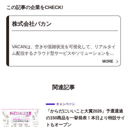
この記事の企業をCHECK!
株式会社バカン
VACANは、空きや混雑状況を可視化して、リアルタイ
ム配信するクラウド型サービスやソリューションを提
供しています。レストラン・ラーメン店などの飲食店
MORE
や商業施設、公共の施設など、あらゆる場所の混雑状
況をシステムで可視化することで、「いま空いている
か1秒でわかる」世界を実現します。混雑状況対策な
ら、VACANにお任せ。
関連記事
キャンペーン
「からだにいいこと大賞2026」予選通過
の150商品を一挙発表！本日より特設サイ
トもオープン