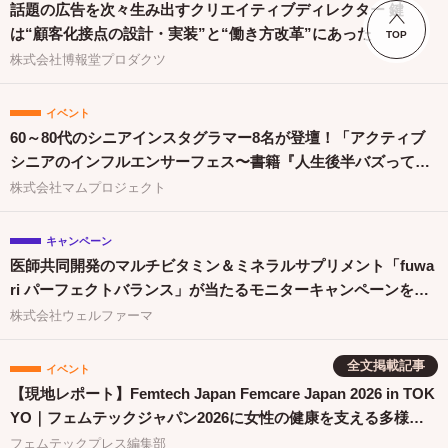
話題の広告を次々生み出すクリエイティブディレクター 鍵
は“顧客化接点の設計・実装”と“働き方改革”にあった
TOP
株式会社博報堂プロダクツ
イベント
60～80代のシニアインスタグラマー8名が登壇！「アクティブ
シニアのインフルエンサーフェス〜書籍『人生後半バズってま
す！』出版祝〜」を開催
株式会社マムプロジェクト
キャンペーン
医師共同開発のマルチビタミン＆ミネラルサプリメント「fuwa
ri パーフェクトバランス」が当たるモニターキャンペーンを開
催
株式会社ウェルファーマ
全文掲載記事
イベント
【現地レポート】Femtech Japan Femcare Japan 2026 in TOK
YO｜フェムテックジャパン2026に女性の健康を支える多様な
取り組みが集結
フェムテックプレス編集部