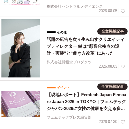
株式会社セントラルメディエンス
2026.08.05
全文掲載記事
その他
話題の広告を次々生み出すクリエイティ
ブディレクター 鍵は“顧客化接点の設
計・実装”と“働き方改革”にあった
株式会社博報堂プロダクツ
2026.08.03
全文掲載記事
イベント
【現地レポート】Femtech Japan Femca
re Japan 2026 in TOKYO｜フェムテック
ジャパン2026に女性の健康を支える多様
な取り組みが集結
フェムテックプレス編集部
2026.07.30