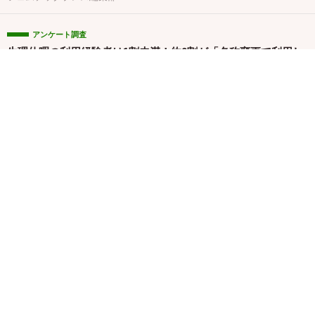
アンケート調査
生理休暇の利用経験者は1割未満！約6割が「名称変更で利用し
やすくなる」と回答／『女の転職type』が働く女性にアンケー
ト【第134回】
株式会社キャリアデザインセンター
サービス
マタニティコスメブランド「リエムオーガニック」を展開する
株式会社MYROが中四国初※の産後ケアサービス「CALINE」
と連携
関連バナー