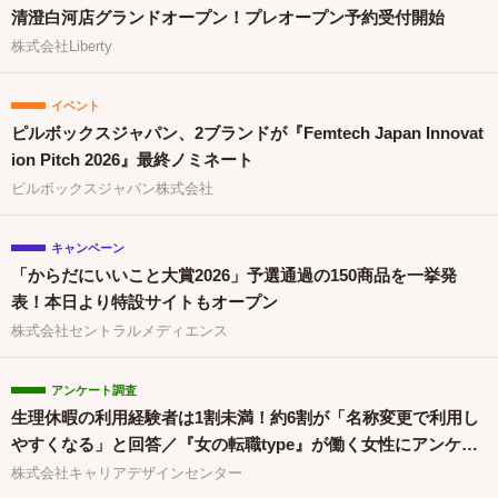
清澄白河店グランドオープン！プレオープン予約受付開始
株式会社Liberty
イベント
ピルボックスジャパン、2ブランドが『Femtech Japan Innovat
ion Pitch 2026』最終ノミネート
ピルボックスジャパン株式会社
キャンペーン
「からだにいいこと大賞2026」予選通過の150商品を一挙発
表！本日より特設サイトもオープン
株式会社セントラルメディエンス
アンケート調査
生理休暇の利用経験者は1割未満！約6割が「名称変更で利用し
やすくなる」と回答／『女の転職type』が働く女性にアンケー
ト【第134回】
株式会社キャリアデザインセンター