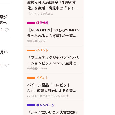
産後女性の約8割が「生理の変
化」を実感 育児中は「トイレ
に行けない」が最大のストレス
ゴムノイナキ株式会社
薬が
に【feminak調査】
第一加
経営情報
19
【NEW OPEN】9/1(火)YOMO〜
食べられるよもぎ蒸し®〜森下
清澄白河店グランドオープン！
株式会社Liberty
プレオープン予約受付開始
イベント
月15
「フェムテックジャパン イノベ
ーションピッチ 2026」金賞に竹
09
繊維＆でんぷん由来吸収体の生
株式会社G-Place
理用ナプキンが選出
イベント
バイエル薬品「エレビット
®」、産婦人科医による企業向
けプレコンセプションケアセミ
バイエル ホールディング株式会社
ナー（株式会社クレオ）を開催
キャンペーン
「からだにいいこと大賞2026」