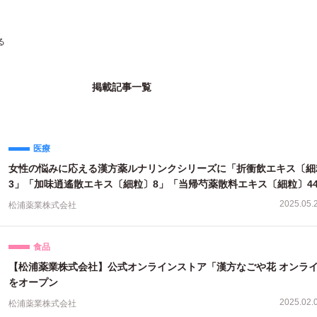
る
掲載記事一覧
医療
女性の悩みに応える漢方薬ルナリンクシリーズに「折衝飲エキス〔細
3」「加味逍遙散エキス〔細粒〕8」「当帰芍薬散料エキス〔細粒〕4
仲間入り！公式オンラインストアなどで発売開始
2025.05.
松浦薬業株式会社
食品
【松浦薬業株式会社】公式オンラインストア「漢方なごや花 オンラ
をオープン
2025.02.
松浦薬業株式会社