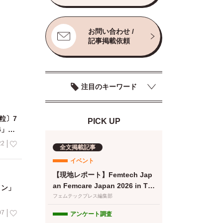
お問い合わせ /
記事掲載依頼
注目のキーワード
粒〕7
PICK UP
4」が
22
全文掲載記事
イベント
【現地レポート】Femtech Jap
an Femcare Japan 2026 in TO
イン」
KYO｜フェムテックジャパン20
フェムテックプレス編集部
26に女性の健康を支える多様な
07
アンケート調査
取り組みが集結