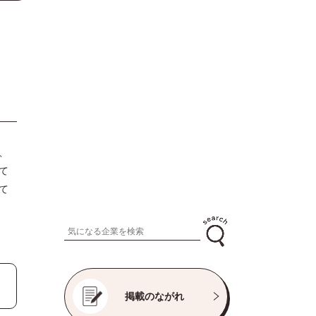
、
て
て
掲載のながれ