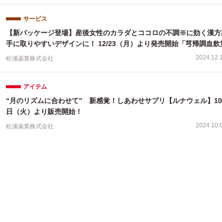
サービス
【新パッケージ登場】産後女性のカラダとココロの不調※に効く漢方
手に取りやすいデザインに！ 12/23（月）より発売開始「芎帰調血飲
減エキス〔細粒〕50」
2024.12.
松浦薬業株式会社
アイテム
“月のリズムに合わせて” 新感覚！しあわせサプリ【ルナウェル】10
日（火）より販売開始！
2024.10.
松浦薬業株式会社