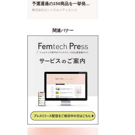
予選通過の150商品を一挙発
表！本日より特設サイトもオー
株式会社セントラルメディエンス
プン
関連バナー