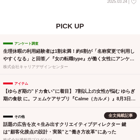
2025.03.24
PICK UP
アンケート調査
生理休暇の利用経験者は1割未満！約6割が「名称変更で利用し
やすくなる」と回答／『女の転職type』が働く女性にアンケー
ト【第134回】
株式会社キャリアデザインセンター
アイテム
【ゆらぎ期の”ドカ食い”に着目】 7割以上の女性が悩む ゆらぎ
期の食欲 に。フェムケアサプリ『Calme（カルメ）』8月3日新
発売！
全文掲載記事
その他
話題の広告を次々生み出すクリエイティブディレクター 鍵
は“顧客化接点の設計・実装”と“働き方改革”にあった
株式会社博報堂プロダクツ