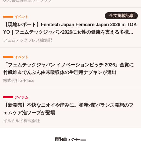
全文掲載記事
イベント
【現地レポート】Femtech Japan Femcare Japan 2026 in TOK
YO｜フェムテックジャパン2026に女性の健康を支える多様な
取り組みが集結
フェムテックプレス編集部
イベント
「フェムテックジャパン イノベーションピッチ 2026」金賞に
竹繊維＆でんぷん由来吸収体の生理用ナプキンが選出
株式会社G-Place
アイテム
【新発売】不快なニオイや痒みに。和漢×菌バランス発想のフ
ェムケア泡ソープが登場
イルミルド株式会社
関連バナー