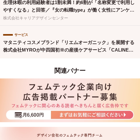
生理休暇の利用経験者は1割未満！約6割が「名称変更で利用し
やすくなる」と回答／『女の転職type』が働く女性にアンケー
ト【第134回】
株式会社キャリアデザインセンター
サービス
マタニティコスメブランド「リエムオーガニック」を展開する
株式会社MYROが中四国初※の産後ケアサービス「CALINE」
と連携
関連バナー