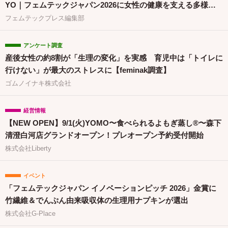
YO｜フェムテックジャパン2026に女性の健康を支える多様な
取り組みが集結
フェムテックプレス編集部
アンケート調査
産後女性の約8割が「生理の変化」を実感 育児中は「トイレに
行けない」が最大のストレスに【feminak調査】
ゴムノイナキ株式会社
経営情報
【NEW OPEN】9/1(火)YOMO〜食べられるよもぎ蒸し®〜森下
清澄白河店グランドオープン！プレオープン予約受付開始
株式会社Liberty
イベント
「フェムテックジャパン イノベーションピッチ 2026」金賞に
竹繊維＆でんぷん由来吸収体の生理用ナプキンが選出
株式会社G-Place