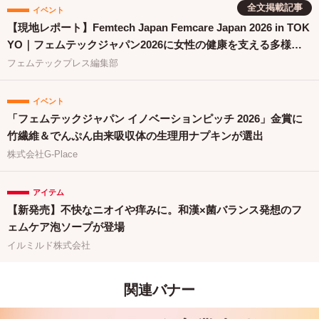
全文掲載記事
イベント
【現地レポート】Femtech Japan Femcare Japan 2026 in TOK
YO｜フェムテックジャパン2026に女性の健康を支える多様な
取り組みが集結
フェムテックプレス編集部
イベント
「フェムテックジャパン イノベーションピッチ 2026」金賞に
竹繊維＆でんぷん由来吸収体の生理用ナプキンが選出
株式会社G-Place
アイテム
【新発売】不快なニオイや痒みに。和漢×菌バランス発想のフ
ェムケア泡ソープが登場
イルミルド株式会社
関連バナー