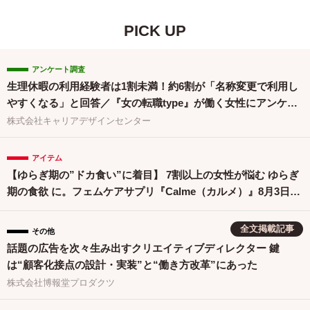
PICK UP
アンケート調査
生理休暇の利用経験者は1割未満！約6割が「名称変更で利用し
やすくなる」と回答／『女の転職type』が働く女性にアンケー
ト【第134回】
株式会社キャリアデザインセンター
アイテム
【ゆらぎ期の”ドカ食い”に着目】 7割以上の女性が悩む ゆらぎ
期の食欲 に。フェムケアサプリ『Calme（カルメ）』8月3日新
発売！
全文掲載記事
その他
話題の広告を次々生み出すクリエイティブディレクター 鍵
は“顧客化接点の設計・実装”と“働き方改革”にあった
株式会社博報堂プロダクツ