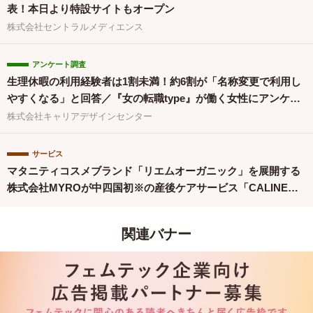
表！本日より特設サイトもオープン
株式会社セントラルメディエンス
アンケート調査
生理休暇の利用経験者は1割未満！約6割が「名称変更で利用し
やすくなる」と回答／『女の転職type』が働く女性にアンケー
ト【第134回】
株式会社キャリアデザインセンター
サービス
マタニティコスメブランド「リエムオーガニック」を展開する
株式会社MYROが中四国初※の産後ケアサービス「CALINE」
と連携
関連バナー