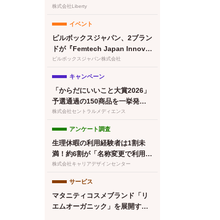
清澄白河店グランドオープン！
株式会社Liberty
プレオープン予約受付開始
イベント
ピルボックスジャパン、2ブラン
ドが『Femtech Japan Innovat
ion Pitch 2026』最終ノミネー
ピルボックスジャパン株式会社
ト
キャンペーン
「からだにいいこと大賞2026」
予選通過の150商品を一挙発
表！本日より特設サイトもオー
株式会社セントラルメディエンス
プン
アンケート調査
生理休暇の利用経験者は1割未
満！約6割が「名称変更で利用し
やすくなる」と回答／『女の転
株式会社キャリアデザインセンター
職type』が働く女性にアンケー
サービス
ト【第134回】
マタニティコスメブランド「リ
エムオーガニック」を展開する
株式会社MYROが中四国初※の