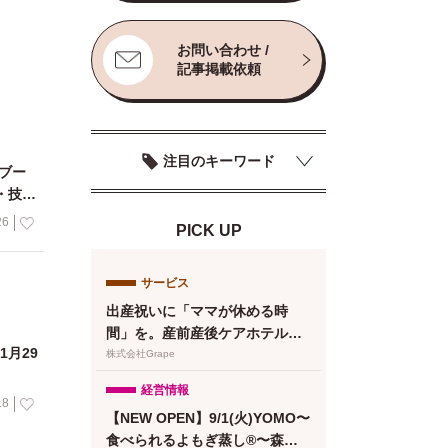
お問い合わせ /
記事掲載依頼
注目のキーワード
ブー
・技術
26
PICK UP
サービス
出産祝いに「ママが休める時
間」を。産前産後ケアホテル
1月29
「ぶどうの木」、複数人で贈れ
株式会社Grape
るeギフトカードを提供
経営情報
18
【NEW OPEN】9/1(火)YOMO〜
食べられるよもぎ蒸し®〜森下