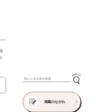
信
と
掲載のながれ