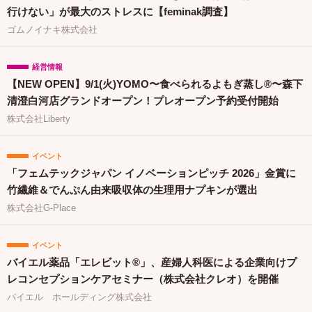
行けない」が最大のストレスに【feminak調査】
ゴムノイナキ株式会社
経営情報
【NEW OPEN】9/1(火)YOMO〜食べられるよもぎ蒸し®〜森下
清澄白河店グランドオープン！プレオープン予約受付開始
株式会社Liberty
イベント
「フェムテックジャパン イノベーションピッチ 2026」金賞に
竹繊維＆でんぷん由来吸収体の生理用ナプキンが選出
株式会社G-Place
イベント
バイエル薬品「エレビット®」、産婦人科医による企業向けプ
レコンセプションケアセミナー（株式会社クレオ）を開催
バイエル ホールディング株式会社