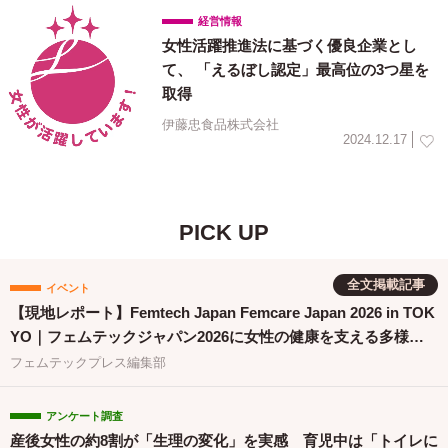
経営情報
女性活躍推進法に基づく優良企業とし
て、 「えるぼし認定」最高位の3つ星を
取得
伊藤忠食品株式会社
2024.12.17
PICK UP
全文掲載記事
イベント
【現地レポート】Femtech Japan Femcare Japan 2026 in TOK
YO｜フェムテックジャパン2026に女性の健康を支える多様な
取り組みが集結
フェムテックプレス編集部
アンケート調査
産後女性の約8割が「生理の変化」を実感 育児中は「トイレに