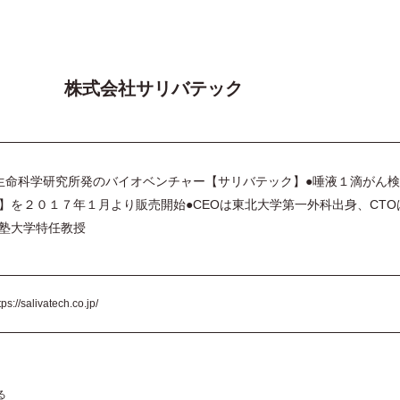
株式会社サリバテック
生命科学研究所発のバイオベンチャー【サリバテック】●唾液１滴がん検
】を２０１７年１月より販売開始●CEOは東北大学第一外科出身、CTO
塾大学特任教授
tps://salivatech.co.jp/
る