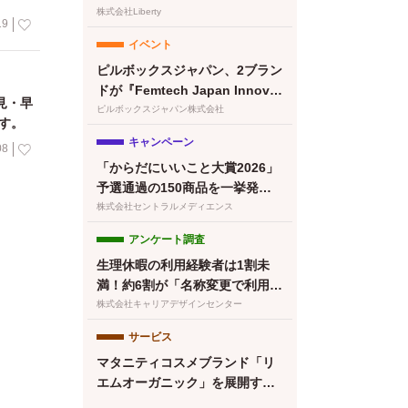
清澄白河店グランドオープン！
株式会社Liberty
19
プレオープン予約受付開始
イベント
ピルボックスジャパン、2ブラン
ドが『Femtech Japan Innovat
見・早
ion Pitch 2026』最終ノミネー
ピルボックスジャパン株式会社
す。
ト
キャンペーン
08
「からだにいいこと大賞2026」
予選通過の150商品を一挙発
表！本日より特設サイトもオー
株式会社セントラルメディエンス
プン
アンケート調査
生理休暇の利用経験者は1割未
満！約6割が「名称変更で利用し
やすくなる」と回答／『女の転
株式会社キャリアデザインセンター
職type』が働く女性にアンケー
サービス
ト【第134回】
マタニティコスメブランド「リ
エムオーガニック」を展開する
株式会社MYROが中四国初※の