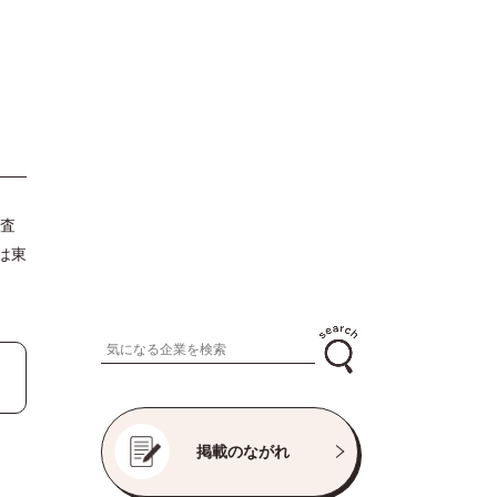
査
は東
掲載のながれ