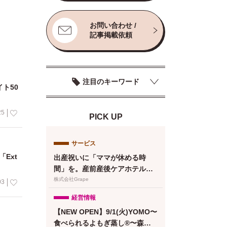
お問い合わせ /
記事掲載依頼
注目のキーワード
ト50
25
PICK UP
サービス
Ext
出産祝いに「ママが休める時
間」を。産前産後ケアホテル
「ぶどうの木」、複数人で贈れ
株式会社Grape
03
るeギフトカードを提供
経営情報
【NEW OPEN】9/1(火)YOMO〜
食べられるよもぎ蒸し®〜森下