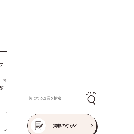
フ
開
と向
領
掲載のながれ