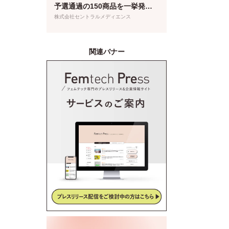
予選通過の150商品を一挙発
表！本日より特設サイトもオー
株式会社セントラルメディエンス
プン
関連バナー