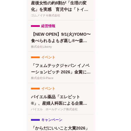
産後女性の約8割が「生理の変
化」を実感 育児中は「トイレ
に行けない」が最大のストレス
ゴムノイナキ株式会社
に【feminak調査】
経営情報
【NEW OPEN】9/1(火)YOMO〜
食べられるよもぎ蒸し®〜森下
清澄白河店グランドオープン！
株式会社Liberty
プレオープン予約受付開始
イベント
「フェムテックジャパン イノベ
ーションピッチ 2026」金賞に竹
繊維＆でんぷん由来吸収体の生
株式会社G-Place
理用ナプキンが選出
イベント
バイエル薬品「エレビット
®」、産婦人科医による企業向
けプレコンセプションケアセミ
バイエル ホールディング株式会社
ナー（株式会社クレオ）を開催
キャンペーン
「からだにいいこと大賞2026」