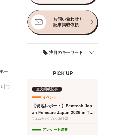
お問い合わせ /
記事掲載依頼
注目のキーワード
ポー
PICK UP
31
全文掲載記事
イベント
【現地レポート】Femtech Jap
an Femcare Japan 2026 in TO
KYO｜フェムテックジャパン20
フェムテックプレス編集部
26に女性の健康を支える多様な
アンケート調査
取り組みが集結