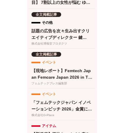
目】 7割以上の女性が悩む ゆら
ぎ期の食欲 に。フェムケアサプ
全文掲載記事
リ『Calme（カルメ）』8月3日
新発売！
その他
話題の広告を次々生み出すクリ
エイティブディレクター 鍵
は“顧客化接点の設計・実
株式会社博報堂プロダクツ
装”と“働き方改革”にあった
全文掲載記事
イベント
【現地レポート】Femtech Jap
an Femcare Japan 2026 in TO
KYO｜フェムテックジャパン20
フェムテックプレス編集部
26に女性の健康を支える多様な
イベント
取り組みが集結
「フェムテックジャパン イノベ
ーションピッチ 2026」金賞に竹
繊維＆でんぷん由来吸収体の生
株式会社G-Place
理用ナプキンが選出
アイテム