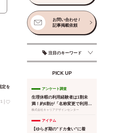
お問い合わせ /
記事掲載依頼
注目のキーワード
PICK UP
認定を
アンケート調査
生理休暇の利用経験者は1割未
21
満！約6割が「名称変更で利用し
やすくなる」と回答／『女の転
株式会社キャリアデザインセンター
職type』が働く女性にアンケー
アイテム
ト【第134回】
【ゆらぎ期の”ドカ食い”に着