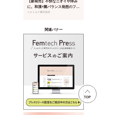
【新発売】不快なニオイや痒み
に。和漢×菌バランス発想のフェ
ムケア泡ソープが登場
イルミルド株式会社
関連バナー
TOP