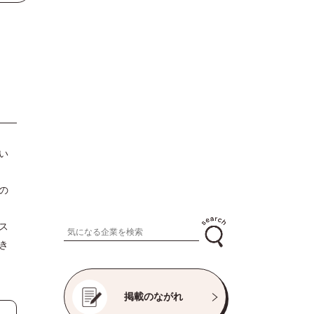
い
の
ス
き
掲載のながれ