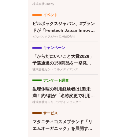
清澄白河店グランドオープン！
株式会社Liberty
プレオープン予約受付開始
イベント
ピルボックスジャパン、2ブラン
ドが『Femtech Japan Innovat
ion Pitch 2026』最終ノミネー
ピルボックスジャパン株式会社
ト
キャンペーン
「からだにいいこと大賞2026」
予選通過の150商品を一挙発
表！本日より特設サイトもオー
株式会社セントラルメディエンス
プン
アンケート調査
生理休暇の利用経験者は1割未
満！約6割が「名称変更で利用し
やすくなる」と回答／『女の転
株式会社キャリアデザインセンター
職type』が働く女性にアンケー
サービス
ト【第134回】
マタニティコスメブランド「リ
エムオーガニック」を展開する
株式会社MYROが中四国初※の