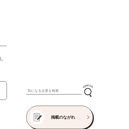
し
掲載のながれ