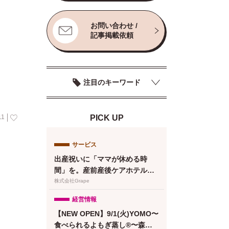
お問い合わせ /
記事掲載依頼
注目のキーワード
11
PICK UP
サービス
出産祝いに「ママが休める時
間」を。産前産後ケアホテル
「ぶどうの木」、複数人で贈れ
株式会社Grape
るeギフトカードを提供
経営情報
【NEW OPEN】9/1(火)YOMO〜
食べられるよもぎ蒸し®〜森下