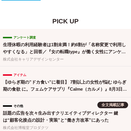
PICK UP
アンケート調査
生理休暇の利用経験者は1割未満！約6割が「名称変更で利用し
やすくなる」と回答／『女の転職type』が働く女性にアンケー
ト【第134回】
株式会社キャリアデザインセンター
アイテム
【ゆらぎ期の”ドカ食い”に着目】 7割以上の女性が悩む ゆらぎ
期の食欲 に。フェムケアサプリ『Calme（カルメ）』8月3日新
発売！
全文掲載記事
その他
話題の広告を次々生み出すクリエイティブディレクター 鍵
は“顧客化接点の設計・実装”と“働き方改革”にあった
株式会社博報堂プロダクツ