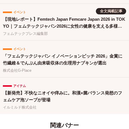
全文掲載記事
イベント
【現地レポート】Femtech Japan Femcare Japan 2026 in TOK
YO｜フェムテックジャパン2026に女性の健康を支える多様な
取り組みが集結
フェムテックプレス編集部
イベント
「フェムテックジャパン イノベーションピッチ 2026」金賞に
竹繊維＆でんぷん由来吸収体の生理用ナプキンが選出
株式会社G-Place
アイテム
【新発売】不快なニオイや痒みに。和漢×菌バランス発想のフ
ェムケア泡ソープが登場
イルミルド株式会社
関連バナー