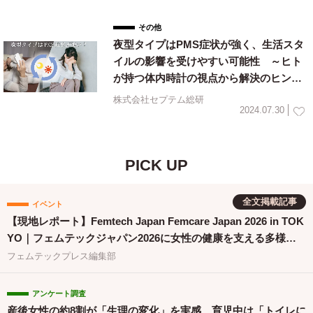
その他
夜型タイプはPMS症状が強く、生活スタ
イルの影響を受けやすい可能性 ～ヒト
が持つ体内時計の視点から解決のヒント
を提案！～
株式会社セプテム総研
2024.07.30
PICK UP
全文掲載記事
イベント
【現地レポート】Femtech Japan Femcare Japan 2026 in TOK
YO｜フェムテックジャパン2026に女性の健康を支える多様な
取り組みが集結
フェムテックプレス編集部
アンケート調査
産後女性の約8割が「生理の変化」を実感 育児中は「トイレに