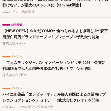
行けない」が最大のストレスに【feminak調査】
ゴムノイナキ株式会社
経営情報
【NEW OPEN】9/1(火)YOMO〜食べられるよもぎ蒸し®〜森下
清澄白河店グランドオープン！プレオープン予約受付開始
株式会社Liberty
イベント
「フェムテックジャパン イノベーションピッチ 2026」金賞に
竹繊維＆でんぷん由来吸収体の生理用ナプキンが選出
株式会社G-Place
イベント
バイエル薬品「エレビット®」、産婦人科医による企業向けプ
レコンセプションケアセミナー（株式会社クレオ）を開催
バイエル ホールディング株式会社