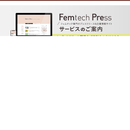
TOP
XをCHECK!