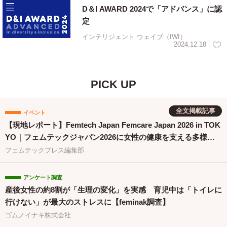
D＆I AWARD 2024で「アドバンス」に認
定
インテリジェント ウェイブ（IWI）
2024.12.18
PICK UP
全文掲載記事
イベント
【現地レポート】Femtech Japan Femcare Japan 2026 in TOK
YO｜フェムテックジャパン2026に女性の健康を支える多様な
取り組みが集結
フェムテックプレス編集部
アンケート調査
産後女性の約8割が「生理の変化」を実感 育児中は「トイレに
行けない」が最大のストレスに【feminak調査】
ゴムノイナキ株式会社