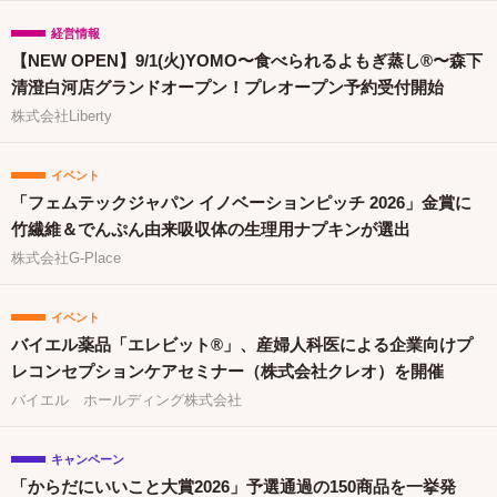
経営情報
【NEW OPEN】9/1(火)YOMO〜食べられるよもぎ蒸し®〜森下
清澄白河店グランドオープン！プレオープン予約受付開始
株式会社Liberty
イベント
「フェムテックジャパン イノベーションピッチ 2026」金賞に
竹繊維＆でんぷん由来吸収体の生理用ナプキンが選出
株式会社G-Place
イベント
バイエル薬品「エレビット®」、産婦人科医による企業向けプ
レコンセプションケアセミナー（株式会社クレオ）を開催
バイエル ホールディング株式会社
キャンペーン
「からだにいいこと大賞2026」予選通過の150商品を一挙発