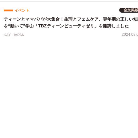
全文掲
イベント
ティーンとママパパが大集合！生理とフェムケア、更年期の正しい知
を“動いて”学ぶ「TBZティーンビューティゼミ」を開講しました
2024.08.
KAY_JAPAN