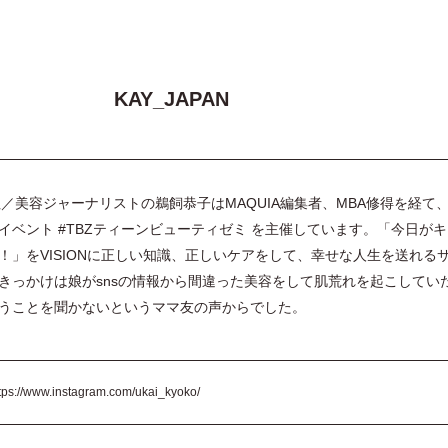
KAY_JAPAN
同会社／美容ジャーナリストの鵜飼恭子はMAQUIA編集者、MBA修得を経て
イベント #TBZティーンビューティゼミ を主催しています。「今日がキ
！」をVISIONに正しい知識、正しいケアをして、幸せな人生を送れる
きっかけは娘がsnsの情報から間違った美容をして肌荒れを起こしてい
うことを聞かないというママ友の声からでした。
tps://www.instagram.com/ukai_kyoko/