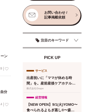
お問い合わせ /
記事掲載依頼
注目のキーワード
ィーン
PICK UP
28
サービス
出産祝いに「ママが休める時
間」を。産前産後ケアホテル
「ぶどうの木」、複数人で贈れ
株式会社Grape
「自分
るeギフトカードを提供
経営情報
【NEW OPEN】9/1(火)YOMO〜
14
食べられるよもぎ蒸し®〜森下