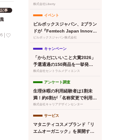
清澄白河店グランドオープン！
株式会社Liberty
載記事
プレオープン予約受付開始
イベント
識
ピルボックスジャパン、2ブラン
ドが『Femtech Japan Innovat
05
ion Pitch 2026』最終ノミネー
ピルボックスジャパン株式会社
ト
キャンペーン
「からだにいいこと大賞2026」
予選通過の150商品を一挙発
表！本日より特設サイトもオー
株式会社セントラルメディエンス
プン
アンケート調査
生理休暇の利用経験者は1割未
満！約6割が「名称変更で利用し
やすくなる」と回答／『女の転
株式会社キャリアデザインセンター
職type』が働く女性にアンケー
サービス
ト【第134回】
マタニティコスメブランド「リ
エムオーガニック」を展開する
株式会社MYROが中四国初※の