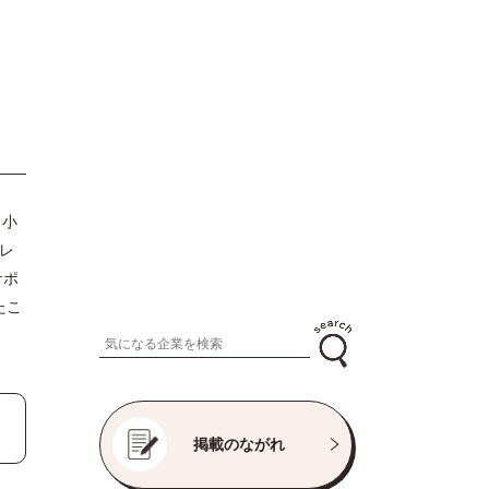
、小
レ
サポ
たこ
掲載のながれ