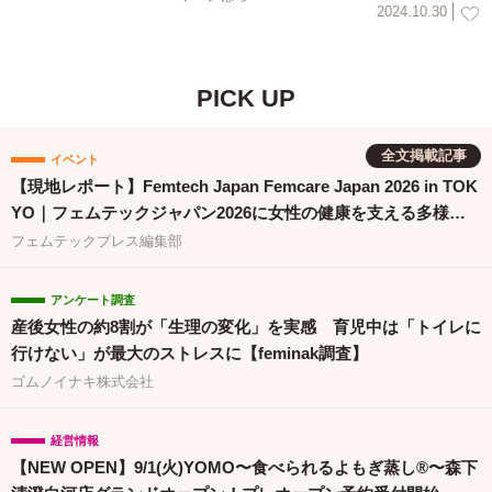
2024.10.30
PICK UP
全文掲載記事
イベント
【現地レポート】Femtech Japan Femcare Japan 2026 in TOK
YO｜フェムテックジャパン2026に女性の健康を支える多様な
取り組みが集結
フェムテックプレス編集部
アンケート調査
産後女性の約8割が「生理の変化」を実感 育児中は「トイレに
行けない」が最大のストレスに【feminak調査】
ゴムノイナキ株式会社
経営情報
【NEW OPEN】9/1(火)YOMO〜食べられるよもぎ蒸し®〜森下