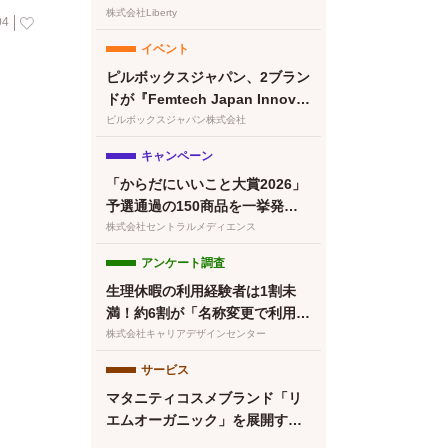
清澄白河店グランドオープン！
株式会社Liberty
04
プレオープン予約受付開始
イベント
ピルボックスジャパン、2ブラン
ドが『Femtech Japan Innovat
ion Pitch 2026』最終ノミネー
ピルボックスジャパン株式会社
ト
キャンペーン
「からだにいいこと大賞2026」
予選通過の150商品を一挙発
表！本日より特設サイトもオー
株式会社セントラルメディエンス
プン
アンケート調査
生理休暇の利用経験者は1割未
満！約6割が「名称変更で利用し
やすくなる」と回答／『女の転
株式会社キャリアデザインセンター
職type』が働く女性にアンケー
サービス
ト【第134回】
マタニティコスメブランド「リ
エムオーガニック」を展開する
株式会社MYROが中四国初※の