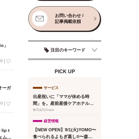
お問い合わせ /
記事掲載依頼
to」
注目のキーワード
30
PICK UP
がオーガ
サービス
出産祝いに「ママが休める時
間」を。産前産後ケアホテル
03
「ぶどうの木」、複数人で贈れ
株式会社Grape
るeギフトカードを提供
経営情報
【NEW OPEN】9/1(火)YOMO〜
p t
食べられるよもぎ蒸し®〜森下
ェムケ