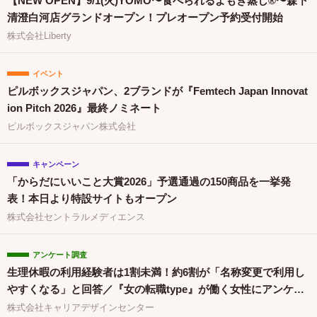
【NEW OPEN】9/1(火)YOMO〜食べられるよもぎ蒸し®〜森下
清澄白河店グランドオープン！プレオープン予約受付開始
株式会社Liberty
イベント
ピルボックスジャパン、2ブランドが『Femtech Japan Innovat
ion Pitch 2026』最終ノミネート
ピルボックスジャパン株式会社
キャンペーン
「からだにいいこと大賞2026」予選通過の150商品を一挙発
表！本日より特設サイトもオープン
株式会社セントラルメディエンス
アンケート調査
生理休暇の利用経験者は1割未満！約6割が「名称変更で利用し
やすくなる」と回答／『女の転職type』が働く女性にアンケー
ト【第134回】
株式会社キャリアデザインセンター