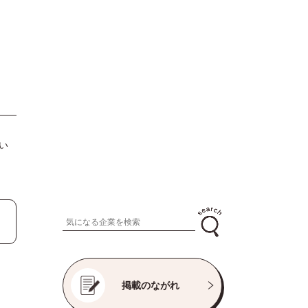
い
掲載のながれ