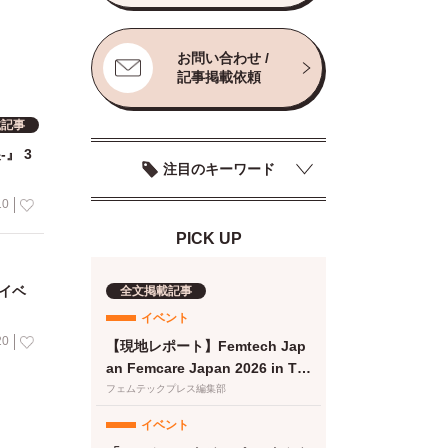
お問い合わせ /
記事掲載依頼
載記事
注目のキーワード
10
PICK UP
イベ
全文掲載記事
イベント
20
【現地レポート】Femtech Jap
an Femcare Japan 2026 in TO
KYO｜フェムテックジャパン20
フェムテックプレス編集部
26に女性の健康を支える多様な
イベント
取り組みが集結