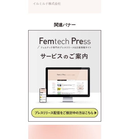
ムケア泡ソープが登場
イルミルド株式会社
関連バナー