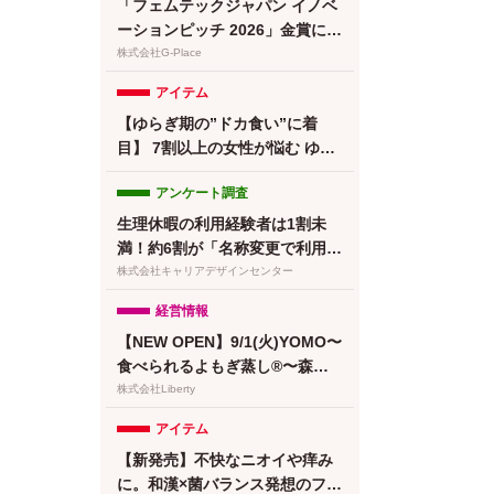
「フェムテックジャパン イノベ
ーションピッチ 2026」金賞に竹
繊維＆でんぷん由来吸収体の生
株式会社G-Place
理用ナプキンが選出
アイテム
【ゆらぎ期の”ドカ食い”に着
目】 7割以上の女性が悩む ゆら
ぎ期の食欲 に。フェムケアサプ
アンケート調査
リ『Calme（カルメ）』8月3日
新発売！
生理休暇の利用経験者は1割未
満！約6割が「名称変更で利用し
やすくなる」と回答／『女の転
株式会社キャリアデザインセンター
職type』が働く女性にアンケー
経営情報
ト【第134回】
【NEW OPEN】9/1(火)YOMO〜
食べられるよもぎ蒸し®〜森下
清澄白河店グランドオープン！
株式会社Liberty
プレオープン予約受付開始
アイテム
【新発売】不快なニオイや痒み
に。和漢×菌バランス発想のフェ