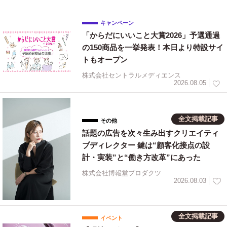
キャンペーン
「からだにいいこと大賞2026」予選通過
の150商品を一挙発表！本日より特設サイ
トもオープン
株式会社セントラルメディエンス
2026.08.05
全文掲載記事
その他
話題の広告を次々生み出すクリエイティ
ブディレクター 鍵は“顧客化接点の設
計・実装”と“働き方改革”にあった
株式会社博報堂プロダクツ
2026.08.03
全文掲載記事
イベント