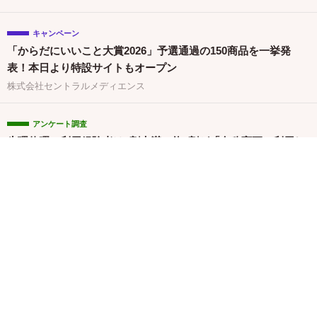
キャンペーン
「からだにいいこと大賞2026」予選通過の150商品を一挙発
表！本日より特設サイトもオープン
株式会社セントラルメディエンス
アンケート調査
生理休暇の利用経験者は1割未満！約6割が「名称変更で利用し
やすくなる」と回答／『女の転職type』が働く女性にアンケー
ト【第134回】
株式会社キャリアデザインセンター
サービス
マタニティコスメブランド「リエムオーガニック」を展開する
株式会社MYROが中四国初※の産後ケアサービス「CALINE」
と連携
関連バナー