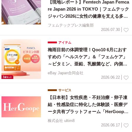
【現地レポート】Femtech Japan Femca
re Japan 2026 in TOKYO｜フェムテック
ジャパン2026に女性の健康を支える多様
な取り組みが集結
フェムテックプレス編集部
2026.07.30
アイテム
梅雨目前の体調管理！Qoo10 6月におす
すめの「ヘルスケア」＆「フェムケア」
～ビタミン、亜鉛、乳酸菌など、内側か
ら整えるインナーケア特集～
eBay Japan合同会社
2026.06.22
サービス
【日本初】女性疾患・不妊治療・卵子凍
結・性感染症に特化した体験談・医療デ
ータ共有プラットフォーム「HerGoop
e」が正式ローンチ
株式会社 ultim8
2026.06.17