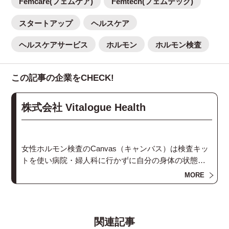
Femcare(フェムケア)
Femtech(フェムテック)
スタートアップ
ヘルスケア
ヘルスケアサービス
ホルモン
ホルモン検査
この記事の企業をCHECK!
株式会社 Vitalogue Health
女性ホルモン検査のCanvas（キャンバス）は検査キッ
トを使い病院・婦人科に行かずに自分の身体の状態を
知ることができるサービスです。生理不順、妊娠、更
MORE
年期など女性の悩みに寄り添い、キャリア・ライフプ
ラン設計を応援します。
関連記事