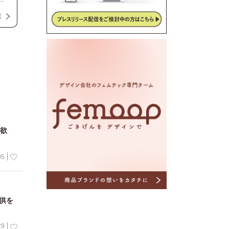
サ
E
食欲
05
供を
29