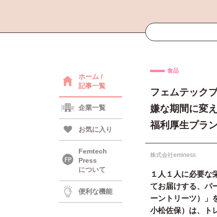
食品
ホーム /
記事一覧
フェムテックブ
嫌な期間に変
企業一覧
福利厚生プラ
お気に入り
Femtech
株式会社eminess
Press
について
１人１人に必要な
てお届けする、パー
便利な機能
ーントリーツ）」を
小松佐保）は、ト