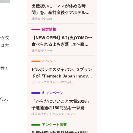
出産祝いに「ママが休める時
間」を。産前産後ケアホテル
「ぶどうの木」、複数人で贈れ
株式会社Grape
るeギフトカードを提供
経営情報
ンが交
【NEW OPEN】9/1(火)YOMO〜
食べられるよもぎ蒸し®〜森下
理は大
清澄白河店グランドオープン！
株式会社Liberty
プレオープン予約受付開始
イベント
女性も
ピルボックスジャパン、2ブラン
ドが『Femtech Japan Innovat
ion Pitch 2026』最終ノミネー
ピルボックスジャパン株式会社
ト
キャンペーン
グルテ
「からだにいいこと大賞2026」
予選通過の150商品を一挙発
表！本日より特設サイトもオー
株式会社セントラルメディエンス
プン
アンケート調査