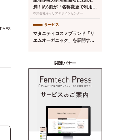
生理休暇の利用経験者は1割未
満！約6割が「名称変更で利用し
やすくなる」と回答／『女の転
株式会社キャリアデザインセンター
職type』が働く女性にアンケー
サービス
ト【第134回】
IMES
マタニティコスメブランド「リ
エムオーガニック」を展開する
株式会社MYROが中四国初※の
産後ケアサービス「CALINE」
と連携
関連バナー
」
さ