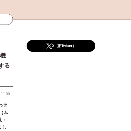
X（旧Twitter）
ご機
する
 11:00
わせ
（ム
役：
まし