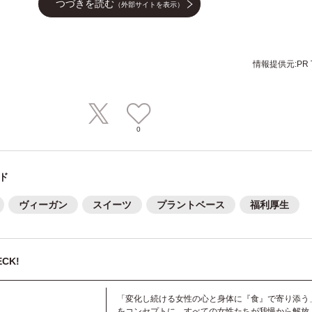
つづきを読む
（外部サイトを表示）
情報提供元:PR T
0
ド
ヴィーガン
スイーツ
プラントベース
福利厚生
CK!
「変化し続ける女性の心と身体に『食』で寄り添う
をコンセプトに、すべての女性たちが我慢から解放