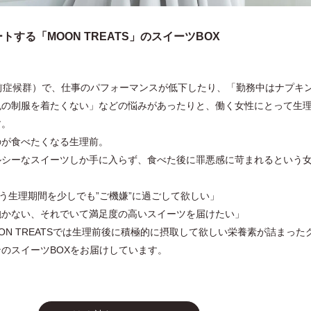
する「MOON TREATS」のスイーツBOX
。
前症候群）で、仕事のパフォーマンスが低下したり、「勤務中はナプキ
色の制服を着たくない」などの悩みがあったりと、働く女性にとって生
す。
のが食べたくなる生理前。
ルシーなスイーツしか手に入らず、食べた後に罪悪感に苛まれるという
まう生理期間を少しでも”ご機嫌”に過ごして欲しい」
抱かない、それでいて満足度の高いスイーツを届けたい」
ON TREATSでは生理前後に積極的に摂取して欲しい栄養素が詰まった
のスイーツBOXをお届けしています。