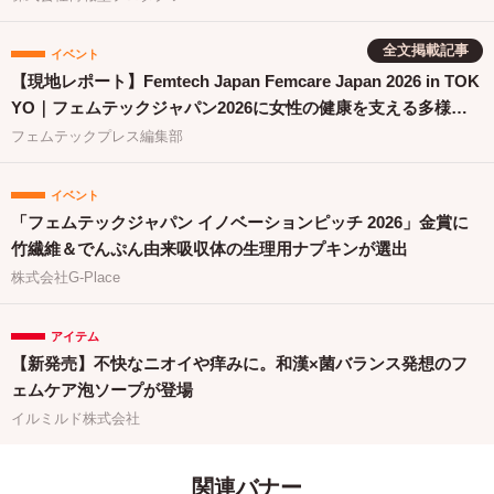
全文掲載記事
イベント
【現地レポート】Femtech Japan Femcare Japan 2026 in TOK
YO｜フェムテックジャパン2026に女性の健康を支える多様な
取り組みが集結
フェムテックプレス編集部
イベント
「フェムテックジャパン イノベーションピッチ 2026」金賞に
竹繊維＆でんぷん由来吸収体の生理用ナプキンが選出
株式会社G-Place
アイテム
【新発売】不快なニオイや痒みに。和漢×菌バランス発想のフ
ェムケア泡ソープが登場
イルミルド株式会社
関連バナー