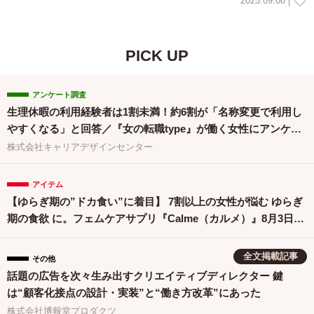
2025.09.08
PICK UP
アンケート調査
生理休暇の利用経験者は1割未満！約6割が「名称変更で利用し
やすくなる」と回答／『女の転職type』が働く女性にアンケー
ト【第134回】
株式会社キャリアデザインセンター
アイテム
【ゆらぎ期の”ドカ食い”に着目】 7割以上の女性が悩む ゆらぎ
期の食欲 に。フェムケアサプリ『Calme（カルメ）』8月3日新
発売！
全文掲載記事
その他
話題の広告を次々生み出すクリエイティブディレクター 鍵
は“顧客化接点の設計・実装”と“働き方改革”にあった
株式会社博報堂プロダクツ