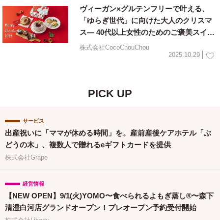
ヴィーガン×グルテンフリーで叶える、
「ゆらぎ世代」に向けた大人のクリスマ
ス— 40代以上女性のためのご褒美スイー
ツ(11月４日より発売）
株式会社CocoChouChou
2025.10.29
PICK UP
サービス
出産祝いに「ママが休める時間」を。産前産後ケアホテル「ぶ
どうの木」、複数人で贈れるeギフトカードを提供
株式会社Grape
経営情報
【NEW OPEN】9/1(火)YOMO〜食べられるよもぎ蒸し®〜森下
清澄白河店グランドオープン！プレオープン予約受付開始