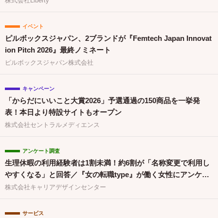
株式会社Liberty
イベント
ピルボックスジャパン、2ブランドが『Femtech Japan Innovat
ion Pitch 2026』最終ノミネート
ピルボックスジャパン株式会社
キャンペーン
「からだにいいこと大賞2026」予選通過の150商品を一挙発
表！本日より特設サイトもオープン
株式会社セントラルメディエンス
アンケート調査
生理休暇の利用経験者は1割未満！約6割が「名称変更で利用し
やすくなる」と回答／『女の転職type』が働く女性にアンケー
ト【第134回】
株式会社キャリアデザインセンター
サービス