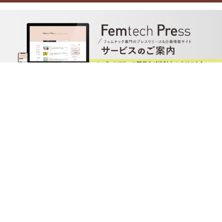
TOP
XをCHECK!