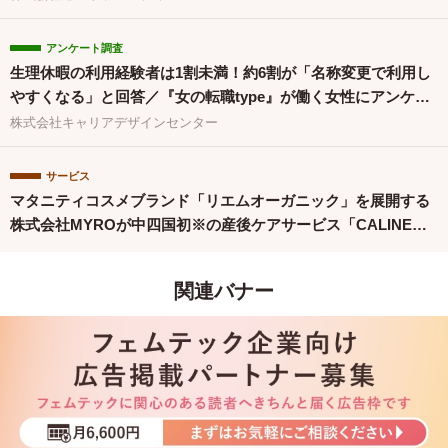
アンケート調査
生理休暇の利用経験者は1割未満！約6割が「名称変更で利用し
やすくなる」と回答／『女の転職type』が働く女性にアンケー
ト【第134回】
株式会社キャリアデザインセンター
サービス
マタニティコスメブランド「リエムオーガニック」を展開する
株式会社MYROが中四国初※の産後ケアサービス「CALINE」
と連携
関連バナー